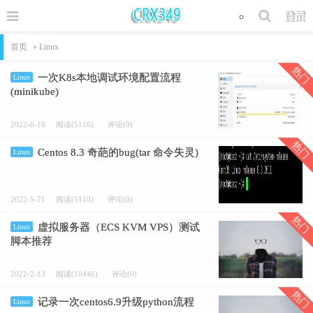
首页
» Linux
热门
一次K8s本地调试环境配置流程
Linux
(minikube)
2022-6-16
阅读(5116)
评论(0)
热门
Centos 8.3 奇葩的bug(tar 命令失灵)
Linux
2022-5-21
阅读(5110)
评论(0)
热门
虚拟服务器（ECS KVM VPS）测试
Linux
脚本推荐
2022-2-13
阅读(10446)
评论(0)
热门
记录一次centos6.9升级python流程
Linux