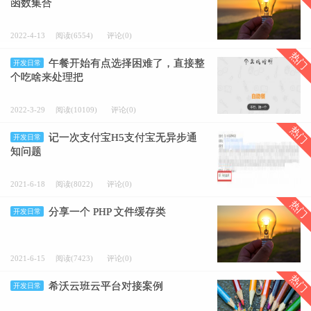
函数集合
2022-4-13
阅读(6554)
评论(0)
热门
午餐开始有点选择困难了，直接整
开发日常
个吃啥来处理把
2022-3-29
阅读(10109)
评论(0)
热门
记一次支付宝H5支付宝无异步通
开发日常
知问题
2021-6-18
阅读(8022)
评论(0)
热门
分享一个 PHP 文件缓存类
开发日常
2021-6-15
阅读(7423)
评论(0)
热门
希沃云班云平台对接案例
开发日常