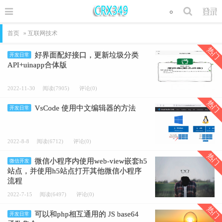
首页
» 互联网技术
热门
好界面配好接口，更新垃圾分类
开发日常
API+uinapp合体版
2022-11-30
阅读(7905)
评论(0)
热门
VsCode 使用中文编辑器的方法
开发日常
2022-8-8
阅读(6712)
评论(0)
热门
微信小程序内使用web-view嵌套h5
微信开发
站点，并使用h5站点打开其他微信小程序
流程
2022-7-15
阅读(6497)
评论(0)
热门
可以和php相互通用的 JS base64
开发日常