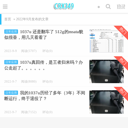
首页
» 2022年9月发布的文章
热门
1037u 还是翻车了 512g的msata貌
日常应用
似很香，用几天看看了
2022-9-9
阅读(5707)
评论(0)
热门
1037u真回传，是王者归来吗？办
日常应用
公走起了。。。。。。
2022-9-7
阅读(8080)
评论(0)
热门
我的1037u历经了多年（3年）不间
日常应用
断运行，终于退役了？
2022-9-7
阅读(7152)
评论(0)