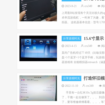
2023-9-21
crx349
阅读
上周逛B站发现有个关注比较久的up主发
卓串流游戏机'，一时来了兴趣，
拟器。 这机器基本信息：型号 L70121 4G+
15.6寸
分享游戏时光
2023-4-15
crx349
阅读
某尚广告机经过77 49天（比喻没
盘+1个蓝牙+1个蓝牙手柄，玩游
器游戏有 全能模拟器retroarch（涵盖了街机
打造怀旧模拟
分享游戏时光
2022-11-10
crx349
阅
手里有一台红米10x 5g前后摄
了，干脆一起去修算了。。。 到店
了，要等维修师傅看看。。。，等了