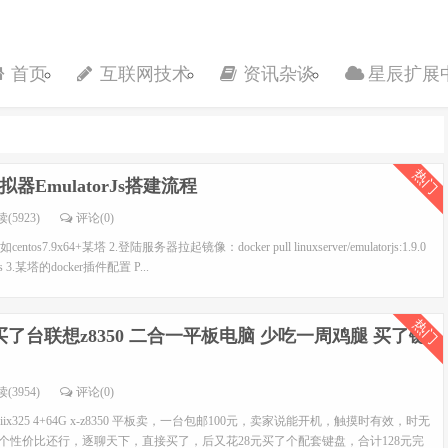
首页
互联网技术
资讯杂谈
星辰扩展
热门
器EmulatorJs搭建流程
(5923)
评论(0)
s7.9x64+某塔 2.登陆服务器拉起镜像：docker pull linuxserver/emulatorjs:1.9.0
torjs 3.某塔的docker插件配置 P...
热门
买了台联想z8350 二合一平板电脑 少吃一周鸡腿 买了键
(3954)
评论(0)
325 4+64G x-z8350 平板卖，一台包邮100元，卖家说能开机，触摸时有效，时无
个性价比还行，逐聊天下，直接买了，后又花28元买了个配套键盘，合计128元完