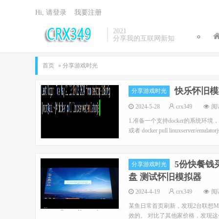
Hi, 请登录
我要注册
2021
分享我的互联网新知
首页
» 分享游戏时光
快乐怀旧模拟
分享游戏时光
2024-5-28
crx349
阅读
1.准备一个支持docker的系统环境，如cento
或者 docker pull linuxserver/emula
5份快餐钱
分享游戏时光
盘 测试怀旧模拟器
2024-4-19
crx349
阅读
某鱼日常首页刷新，发现2台联想Miix
效的。 对比了其他家价格，发现这