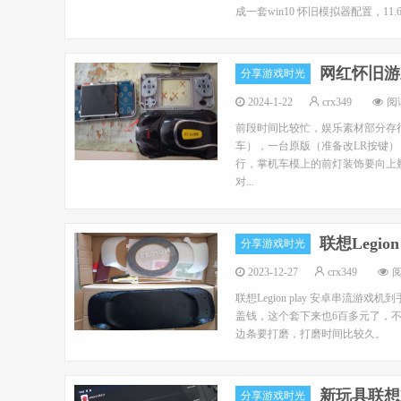
成一套win10 怀旧模拟器配置，1
网红怀旧游
分享游戏时光
2024-1-22
crx349
阅读
前段时间比较忙，娱乐素材部分存很
车），一台原版（准备改LR按键）
行，掌机车模上的前灯装饰要向上翘起
对...
联想Legi
分享游戏时光
2023-12-27
crx349
阅
联想Legion play 安卓串流
盖钱，这个套下来也6百多元了，不
边条要打磨，打磨时间比较久。
新玩具联想L
分享游戏时光