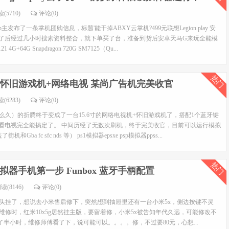
(5710)
评论(0)
布了一条掌机团购信息，标题'能干掉ABXY云掌机?499元联想Legion play 安
看了后经过几小时搜索资料整合，就下单买了台，准备到货后安卓天马G来玩全能模
64G Snapdragon 720G SM7125（Qu...
热门
显示 怀旧游戏机+网络电视 某尚广告机完美收官
(6283)
评论(0)
那么久）的折腾终于变成了一台15.6寸的网络电视机+怀旧游戏机了，搭配1个蓝牙键
戏看电视完全能搞定了。 中间历经了无数次刷机，终于完美收官，目前可以运行模拟
和Gba fc sfc nds 等） ps1模拟器epsxe psp模拟器ppss...
热门
器手机第一步 Funbox 蓝牙手柄配置
读(8146)
评论(0)
像头挂了，想说去小米售后修下，突然想到抽屉里还有一台小米5x，侧边按键不灵
维修时，红米10x5g居然挂主版，要留着修，小米5x被告知年代久远，可能修改不
半小时，维修师傅看了下，说可能可以。。。。修，不过要80元，心想...