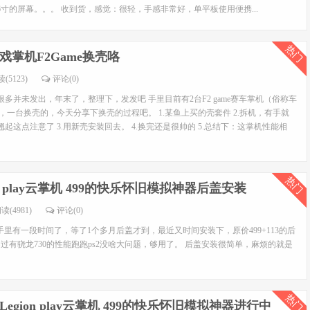
1.6寸的屏幕。。。 收到货，感觉：很轻，手感非常好，单平板使用便携...
热门
戏掌机F2Game换壳咯
(5123)
评论(0)
多并未发出，年末了，整理下，发发吧 手里目前有2台F2 game赛车掌机（俗称车
，一台换壳的，今天分享下换壳的过程吧。 1.某鱼上买的壳套件 2.拆机，有手就
这点注意了 3.用新壳安装回去。 4.换完还是很帅的 5.总结下：这掌机性能相
热门
on play云掌机 499的快乐怀旧模拟神器后盖安装
读(4981)
评论(0)
游戏机到手里有一段时间了，等了1个多月后盖才到，最近又时间安装下，原价499+113的后
过有骁龙730的性能跑跑ps2没啥大问题，够用了。 后盖安装很简单，麻烦的就是
热门
egion play云掌机 499的快乐怀旧模拟神器进行中