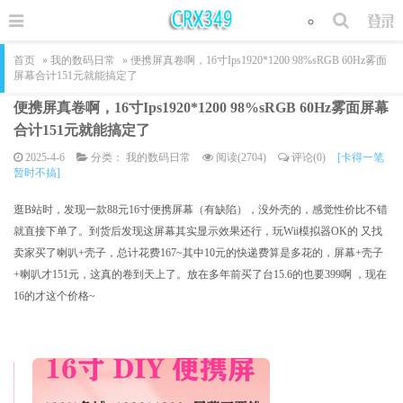
首页
»
我的数码日常
» 便携屏真卷啊，16寸Ips1920*1200 98%sRGB 60Hz雾面
屏幕合计151元就能搞定了
便携屏真卷啊，16寸Ips1920*1200 98%sRGB 60Hz雾面屏幕
合计151元就能搞定了
2025-4-6
分类：
我的数码日常
阅读(2704)
评论(0)
[卡得一笔
暂时不搞]
逛B站时，发现一款88元16寸便携屏幕（有缺陷），没外壳的，感觉性价比不错
就直接下单了。到货后发现这屏幕其实显示效果还行，玩Wii模拟器OK的 又找
卖家买了喇叭+壳子，总计花费167~其中10元的快递费算是多花的，屏幕+壳子
+喇叭才151元，这真的卷到天上了。放在多年前买了台15.6的也要399啊 ，现在
16的才这个价格~