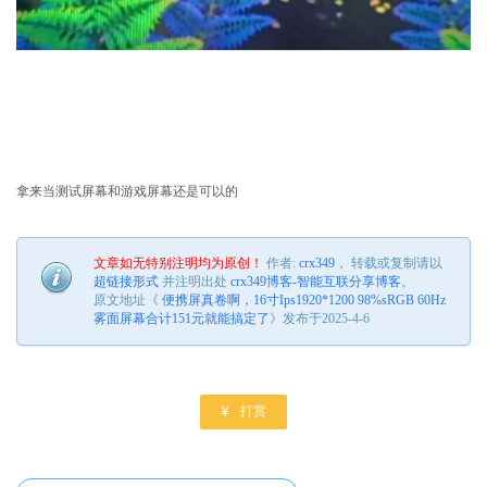
拿来当测试屏幕和游戏屏幕还是可以的
文章如无特别注明均为原创！
作者:
crx349
， 转载或复制请以
超链接形式
并注明出处
crx349博客-智能互联分享博客
。
原文地址《
便携屏真卷啊，16寸Ips1920*1200 98%sRGB 60Hz
雾面屏幕合计151元就能搞定了
》发布于2025-4-6

打赏