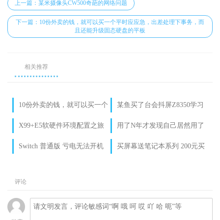
上一篇：某米摄像头CW500奇葩的网络问题
下一篇：10份外卖的钱，就可以买一个平时应应急，出差处理下事务，而
且还能升级固态硬盘的平板
相关推荐
10份外卖的钱，就可以买一个
某鱼买了台会抖屏Z8350学习
平时应应急，出差处理下事务，
平板 音乐MP3走起
X99+E5软硬件环境配置之旅
用了N年才发现自己居然用了
而且还能升级固态硬盘的平
02-显卡折腾篇
一款奇葩的intel的i3 7代错版
Switch 普通版 亏电无法开机
买屏幕送笔记本系列 200元买
板
cpu
自救方法之一
了个intel 12代最弱CPU N95
评论