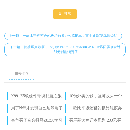

打赏
上一篇：一款比平板还轻的极品触摸办公笔记本，富士通U938体验说明
下一篇：便携屏真卷啊，16寸Ips1920*1200 98%sRGB 60Hz雾面屏幕合计
151元就能搞定了
相关推荐
X99+E5软硬件环境配置之旅
10份外卖的钱，就可以买一个
01-配置说明篇
平时应应急，出差处理下事务，
用了N年才发现自己居然用了
一款比平板还轻的极品触摸办
而且还能升级固态硬盘的平
一款奇葩的intel的i3 7代错版
公笔记本，富士通U938体验说
某鱼买了台会抖屏Z8350学习
买屏幕送笔记本系列 200元买
板
cpu
明
平板 音乐MP3走起
了个intel 12代最弱CPU N95