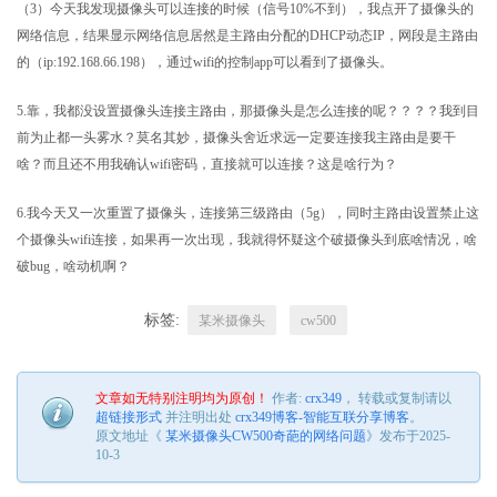
（3）今天我发现摄像头可以连接的时候（信号10%不到），我点开了摄像头的
网络信息，结果显示网络信息居然是主路由分配的DHCP动态IP，网段是主路由
的（ip:192.168.66.198），通过wifi的控制app可以看到了摄像头。
5.靠，我都没设置摄像头连接主路由，那摄像头是怎么连接的呢？？？？我到目
前为止都一头雾水？莫名其妙，摄像头舍近求远一定要连接我主路由是要干
啥？而且还不用我确认wifi密码，直接就可以连接？这是啥行为？
6.我今天又一次重置了摄像头，连接第三级路由（5g），同时主路由设置禁止这
个摄像头wifi连接，如果再一次出现，我就得怀疑这个破摄像头到底啥情况，啥
破bug，啥动机啊？
标签:
某米摄像头
cw500
文章如无特别注明均为原创！
作者:
crx349
， 转载或复制请以
超链接形式
并注明出处
crx349博客-智能互联分享博客
。
原文地址《
某米摄像头CW500奇葩的网络问题
》发布于2025-
10-3