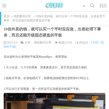
首页
»
我的数码日常
» 10份外卖的钱，就可以买一个平时应应急，出差处理下
事务，而且还能升级固态硬盘的平板
10份外卖的钱，就可以买一个平时应应急，出差处理下事
务，而且还能升级固态硬盘的平板
2025-4-4
分类：
我的数码日常
阅读(3159)
评论(0)
[卡得一笔
暂时不搞]
适合临时办公使用的平板某柏epad8pro，推荐理由
1.大小合适，11.6寸的屏幕，屏幕素质还行，拿手里还是挺方便的
2.续航非常强，在省电模式下，我看电池续航预估居然有8小时以上
3.可以自己扩容硬盘，第一次听说可以加硬盘的的国产平板。