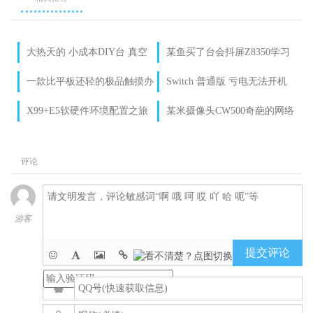
大热天的 小成本DIY台 真空
某鱼买了台会抖屏Z8350学习
调扇吧
平板 音乐MP3走起
一款比平板还轻的极品触摸办
Switch 普通版 亏电无法开机
公笔记本，富士通U938体验说
自救方法之一
X99+E5软硬件环境配置之旅
某米摄像头CW500奇葩的网络
明
01-配置说明篇
问题
评论
游客
提交评论