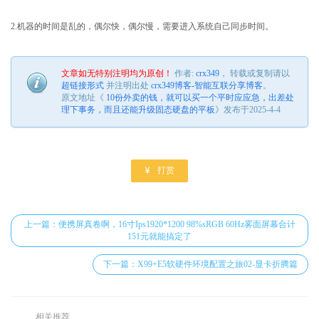
2.机器的时间是乱的，偶尔快，偶尔慢，需要进入系统自己同步时间。
文章如无特别注明均为原创！
作者:
crx349
， 转载或复制请以
超链接形式
并注明出处
crx349博客-智能互联分享博客
。
原文地址《
10份外卖的钱，就可以买一个平时应应急，出差处
理下事务，而且还能升级固态硬盘的平板
》发布于2025-4-4

打赏
上一篇：便携屏真卷啊，16寸Ips1920*1200 98%sRGB 60Hz雾面屏幕合计
151元就能搞定了
下一篇：X99+E5软硬件环境配置之旅02-显卡折腾篇
相关推荐