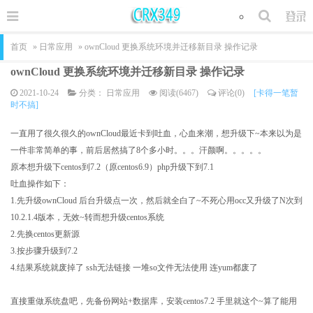
首页
»
日常应用
» ownCloud 更换系统环境并迁移新目录 操作记录
ownCloud 更换系统环境并迁移新目录 操作记录
2021-10-24
分类：
日常应用
阅读(6467)
评论(0)
[卡得一笔暂
时不搞]
一直用了很久很久的ownCloud最近卡到吐血，心血来潮，想升级下~本来以为是
一件非常简单的事，前后居然搞了8个多小时。。。汗颜啊。。。。。
原本想升级下centos到7.2（原centos6.9）php升级下到7.1
吐血操作如下：
1.先升级
ownCloud 后台升级点一次，然后就全白了~不死心用occ又升级了N次到
10.2.1.4版本，无效~转而想升级centos系统
2.先换centos更新源
3.按步骤升级到7.2
4.结果系统就废掉了 ssh无法链接 一堆so文件无法使用 连yum都废了
直接重做系统盘吧，先备份网站+数据库，安装centos7.2 手里就这个~算了能用