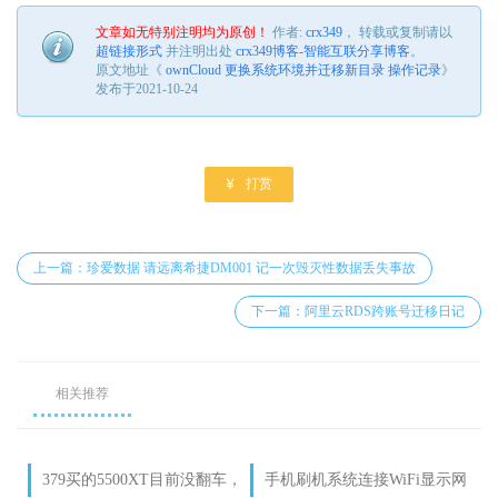
文章如无特别注明均为原创！
作者:
crx349
， 转载或复制请以
超链接形式
并注明出处
crx349博客-智能互联分享博客
。
原文地址《
ownCloud 更换系统环境并迁移新目录 操作记录
》
发布于2021-10-24

打赏
上一篇：珍爱数据 请远离希捷DM001 记一次毁灭性数据丢失事故
下一篇：阿里云RDS跨账号迁移日记
相关推荐
379买的5500XT目前没翻车，
手机刷机系统连接WiFi显示网