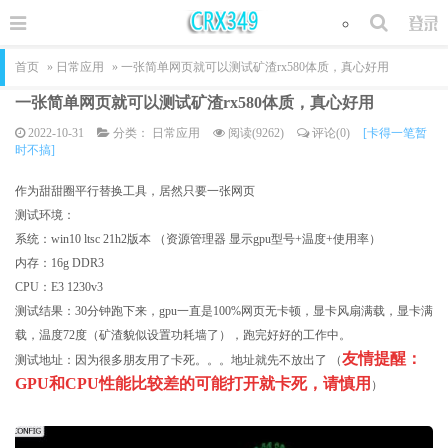
首页
»
日常应用
» 一张简单网页就可以测试矿渣rx580体质，真心好用
一张简单网页就可以测试矿渣rx580体质，真心好用
2022-10-31
分类：
日常应用
阅读(9262)
评论(0)
[卡得一笔暂
时不搞]
作为甜甜圈平行替换工具，居然只要一张网页
测试环境：
系统：win10 ltsc 21h2版本 （资源管理器 显示gpu型号+温度+使用率）
内存：16g DDR3
CPU：E3 1230v3
测试结果：30分钟跑下来，gpu一直是100%网页无卡顿，显卡风扇满载，显卡满
载，温度72度（矿渣貌似设置功耗墙了），跑完好好的工作中。
友情提醒：
测试地址：因为很多朋友用了卡死。。。地址就先不放出了 （
GPU和CPU性能比较差的可能打开就卡死，请慎用
）