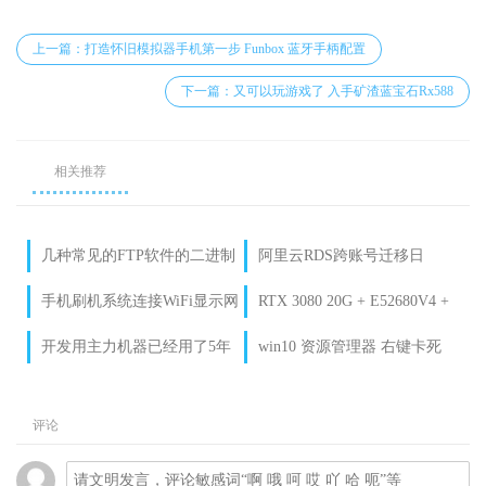
上一篇：打造怀旧模拟器手机第一步 Funbox 蓝牙手柄配置
下一篇：又可以玩游戏了 入手矿渣蓝宝石Rx588
相关推荐
几种常见的FTP软件的二进制
阿里云RDS跨账号迁移日
设置说明
记
手机刷机系统连接WiFi显示网
RTX 3080 20G + E52680V4 +
络连接受限解决办法
32G 内存 128K上下文 Qwen3.6
开发用主力机器已经用了5年
win10 资源管理器 右键卡死
35b a3b 极限45-50t/s
了，该换了~换机记录下
解决方法一例
评论