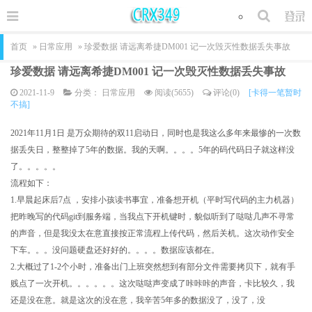
首页
»
日常应用
» 珍爱数据 请远离希捷DM001 记一次毁灭性数据丢失事故
珍爱数据 请远离希捷DM001 记一次毁灭性数据丢失事故
2021-11-9
分类：
日常应用
阅读(5655)
评论(0)
[卡得一笔暂时
不搞]
2021年11月1日 是万众期待的双11启动日，同时也是我这么多年来最惨的一次数
据丢失日，整整掉了5年的数据。我的天啊。。。。5年的码代码日子就这样没
了。。。。。
流程如下：
1.早晨起床后7点 ，安排小孩读书事宜，准备想开机（平时写代码的主力机器）
把昨晚写的代码git到服务端，当我点下开机键时，貌似听到了哒哒几声不寻常
的声音，但是我没太在意直接按正常流程上传代码，然后关机。这次动作安全
下车。。。没问题硬盘还好好的。。。。数据应该都在。
2.大概过了1-2个小时，准备出门上班突然想到有部分文件需要拷贝下，就有手
贱点了一次开机。。。。。。这次哒哒声变成了咔咔咔的声音，卡比较久，我
还是没在意。就是这次的没在意，我辛苦5年多的数据没了，没了，没