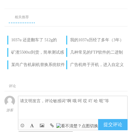
相关推荐
1037u 还是翻车了 512g的
我的1037u历经了多年（3年）
msata貌似很香，用几天看看
不间断运行，终于退役了？
矿渣5500xt到货，简单测试感
几种常见的FTP软件的二进制
了
受
设置说明
某尚广告机刷机替换系统软件
广告机终于开机，进入自定义
成功，但是还用不
桌面了。。。。居然可以运行
了。。。。
ppsspp
评论
游客
提交评论