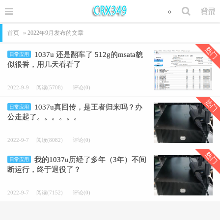
首页
» 2022年9月发布的文章
热门
1037u 还是翻车了 512g的msata貌
日常应用
似很香，用几天看看了
2022-9-9
阅读(5708)
评论(0)
热门
1037u真回传，是王者归来吗？办
日常应用
公走起了。。。。。。
2022-9-7
阅读(8082)
评论(0)
热门
我的1037u历经了多年（3年）不间
日常应用
断运行，终于退役了？
2022-9-7
阅读(7152)
评论(0)