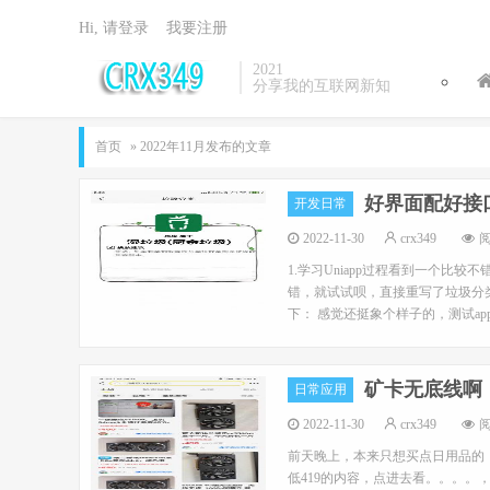
Hi, 请登录
我要注册
2021
分享我的互联网新知
首页
» 2022年11月发布的文章
好界面配好接口
开发日常
2022-11-30
crx349
阅
1.学习Uniapp过程看到一个比
错，就试试呗，直接重写了垃圾分类
下： 感觉还挺象个样子的，测试ap
矿卡无底线啊，
日常应用
2022-11-30
crx349
阅
前天晚上，本来只想买点日用品的，
低419的内容，点进去看。。。。，