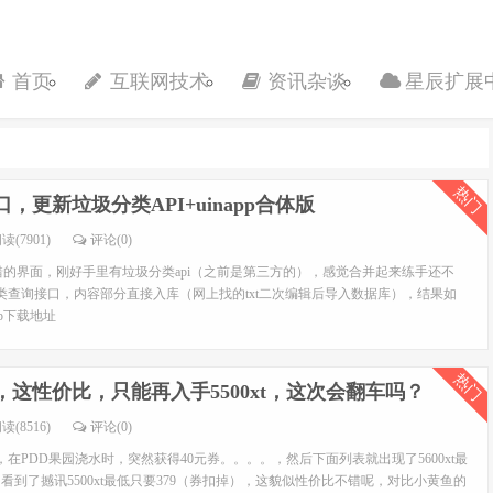
首页
互联网技术
资讯杂谈
星辰扩展
热门
，更新垃圾分类API+uinapp合体版
读(7901)
评论(0)
较不错的界面，刚好手里有垃圾分类api（之前是第三方的），感觉合并起来练手还不
查询接口，内容部分直接入库（网上找的txt二次编辑后导入数据库），结果如
p下载地址
热门
这性价比，只能再入手5500xt，这次会翻车吗？
读(8516)
评论(0)
在PDD果园浇水时，突然获得40元券。。。。，然后下面列表就出现了5600xt最
看到了撼讯5500xt最低只要379（券扣掉），这貌似性价比不错呢，对比小黄鱼的