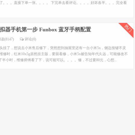
痒了。。。直接下单一张。。。。 下完单去看评论。。。。好坏各半。。。完全看
热门
器手机第一步 Funbox 蓝牙手柄配置
读(8147)
评论(0)
像头挂了，想说去小米售后修下，突然想到抽屉里还有一台小米5x，侧边按键不灵
维修时，红米10x5g居然挂主版，要留着修，小米5x被告知年代久远，可能修改不
半小时，维修师傅看了下，说可能可以。。。。修，不过要80元，心想...